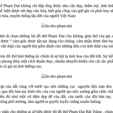
ờ Phạm Đạt không chỉ đáp ứng được nhu cầu đẹp, thẩm mỹ, tính lin
hể hiện được nét đẹp văn hóa, biết góp công vào giữ gìn và phát huy 
n hóa, truyền thống lâu đời của người Việt Nam
nh đi chọn những bộ đồ thờ Phạm Đạt cho không gian thờ của gia đ
 được “ cảm giác được tận tay đụng vào chúng, cảm nhận được tâm hu
 cẩn thận của người thợ gốm dành cho những đứa con tinh thần của m
n đồ thờ linh thiêng ấy chính là sự hội tụ tinh hoa của đất trời. Sự kế
 phong thủy một cách thuần thục, nhuần nhuyễn khiến cho các tác ph
có giá trị linh thiêng cao.
hợp của đất cùng với nước tạo nên những cục nguyên liệu mịn dẻo 
 qua đôi bàn tay khéo léo của con người tạo nên xương gốm chắc chắ
ều đó như một vũ điệu đẹp đẽ của đất, của nước của đôi bàn tay, 
ông phô trương, làm người ta quyến luyến chẳng muốn buông.
 mắn cho những ai sở hữu được bộ đồ thờ Phạm Đạt Bát Tràng , chún