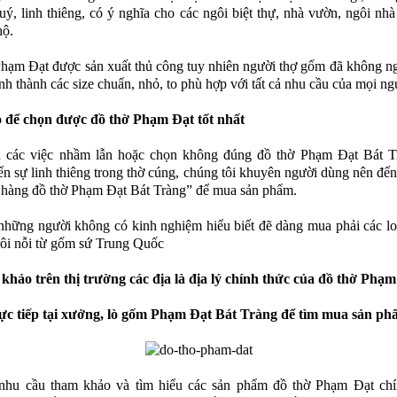
uý, linh thiêng, có ý nghĩa cho các ngôi biệt thự, nhà vườn, ngôi nhà
hộ.
hạm Đạt được sản xuất thủ công tuy nhiên người thợ gốm đã không ng
ình thành các size chuẩn, nhỏ, to phù hợp với tất cả nhu cầu của mọi ng
 để chọn được đồ thờ Phạm Đạt tốt nhất
h các việc nhầm lẫn hoặc chọn không đúng đồ thờ Phạm Đạt Bát T
n sự linh thiêng trong thờ cúng, chúng tôi khuyên người dùng nên đến 
a hàng đồ thờ Phạm Đạt Bát Tràng” để mua sản phẩm.
những người không có kinh nghiệm hiểu biết đẽ dàng mua phải các lo
trôi nỗi từ gốm sứ Trung Quốc
hảo trên thị trường các địa là địa lý chính thức của đồ thờ Phạm
rực tiếp tại xưởng, lò gốm Phạm Đạt Bát Tràng để tìm mua sản p
nhu cầu tham khảo và tìm hiểu các sản phẩm đồ thờ Phạm Đạt chí