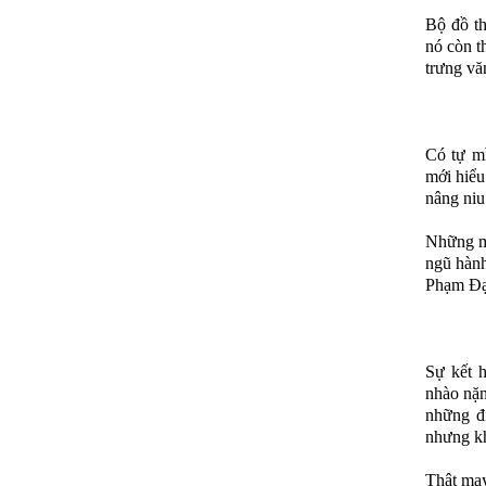
Bộ đồ th
nó còn t
trưng vă
Có tự mì
mới hiểu
nâng niu
Những mó
ngũ hành
Phạm Đạt 
Sự kết 
nhào nặn
những đi
nhưng kh
Thật may