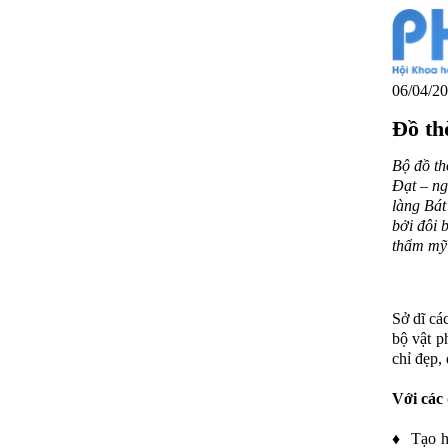
06/04/20
Đồ th
Bộ đồ th
Đạt – ng
làng Bát
bởi đôi 
thẩm mỹ 
Sở dĩ cá
bộ vật p
chỉ đẹp, 
Với các
♦ Tạo hì