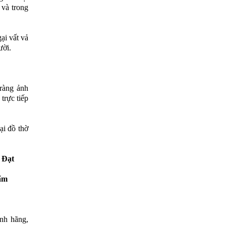
 và trong
ại vất vả
ười.
ràng ảnh
trực tiếp
ại đồ thờ
 Đạt
hẩm
nh hãng,