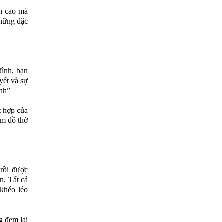
h cao mà
những đặc
ình, bạn
yết và sự
ình”
t hợp của
ẩm đồ thờ
rồi được
n. Tất cả
khéo léo
g đem lại