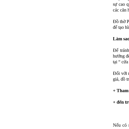
sự cao q
các căn 
Đồ thờ P
để tạo h
Làm sao
Để trán
hưởng đế
tại “ cử
Đối với 
giả, đồ 
+ Tham k
+ đến t
Nếu có 