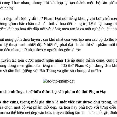
ờ cúng khác nhau, nhưng khi kết hợp lại tạo thành một bộ sản phẩ
ời nhìn)
trí đẹp mắt (dòng đồ thờ Phạm Đạt nổi tiếng không chỉ bởi chất me
ương gốm chắc chắn mà còn bởi vì họa tiết trang trí, kỹ thuật trang tr
việc kết hợp họa tiết đắp nổi với dòng men rạn là cả một nghệ thuật tinh
ật nung gốm điêu luyện : cái khó nhất của việc tạo nên các bộ đồ thờ
 ở kỹ thuật canh nhiệt độ. Nhiệt độ phải đạt chuẩn thì sản phẩm mới 
rạn đều nhau, mờ nhạt theo ý người thợ gốm được.
uyên tác trên được người nghệ nhân Trẻ áp dụng thành công, cũng 
rường dòng men gốm của riêng mình “đồ thờ Phạm Đạt” đứng đầu khi
 sứ tâm linh (riêng với Bát Tràng và gốm sứ chung cả nước)
 cho những ai sở hữu được bộ sản phẩm đồ thờ Phạm Đạt
 thờ cúng trong mỗi gia đình là một việc rất được chú trọng
, k
lựa chọn một bộ vật phẩm thờ đẹp, xa hoa hay phù hợp với từng điều
 mà nó thể hiện nét đẹp văn hóa, truyền thống tâm linh của mỗi gia đình