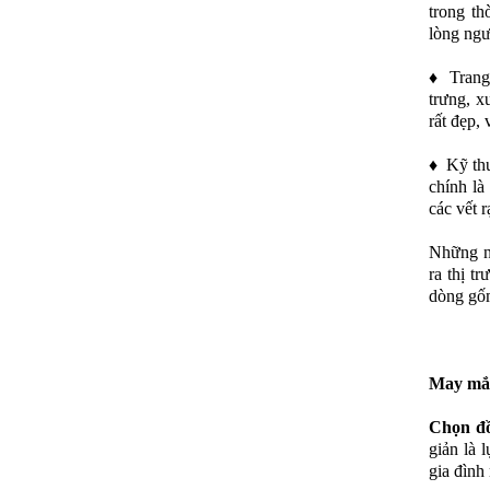
trong th
lòng ngư
♦ Trang 
trưng, x
rất đẹp, 
♦ Kỹ thu
chính là
các vết 
Những ng
ra thị t
dòng gốm
May mắn
Chọn đồ
giản là 
gia đình