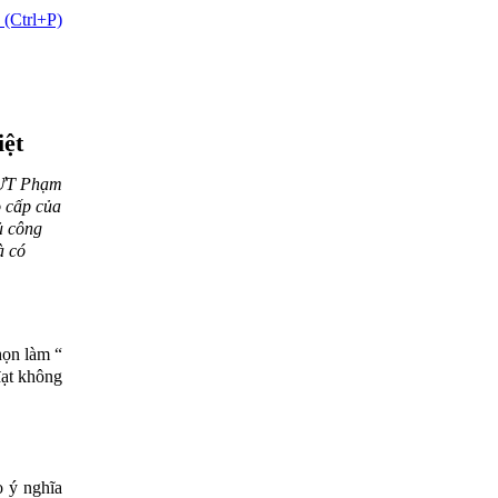
 (Ctrl+P)
iệt
NƯT Phạm
o cấp của
ủ công
à có
họn làm “
đạt không
o ý nghĩa