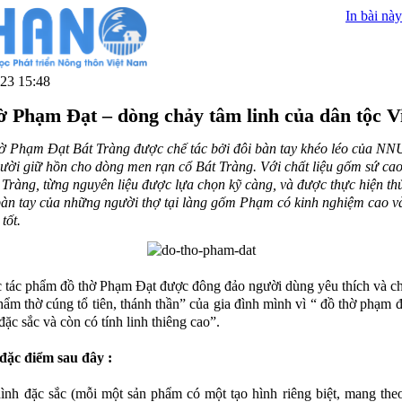
In bài này
23 15:48
ờ Phạm Đạt – dòng chảy tâm linh của dân tộc V
ờ Phạm Đạt Bát Tràng được chế tác bởi đôi bàn tay khéo léo của N
ười giữ hồn cho dòng men rạn cổ Bát Tràng. Với chất liệu gốm sứ ca
 Tràng, từng nguyên liệu được lựa chọn kỹ càng, và được thực hiện th
bàn tay của những người thợ tại làng gốm Phạm có kinh nghiệm cao v
tốt.
c tác phẩm đồ thờ Phạm Đạt được đông đảo người dùng yêu thích và c
hẩm thờ cúng tổ tiên, thánh thần” của gia đình mình vì “ đồ thờ phạm 
đặc sắc và còn có tính linh thiêng cao”.
 đặc điểm sau đây :
nh đặc sắc (mỗi một sản phẩm có một tạo hình riêng biệt, mang the