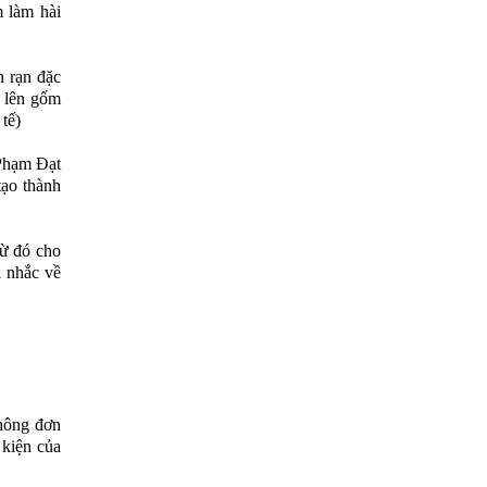
m làm hài
n rạn đặc
í lên gốm
 tế)
 Phạm Đạt
tạo thành
từ đó cho
 nhắc về
hông đơn
 kiện của