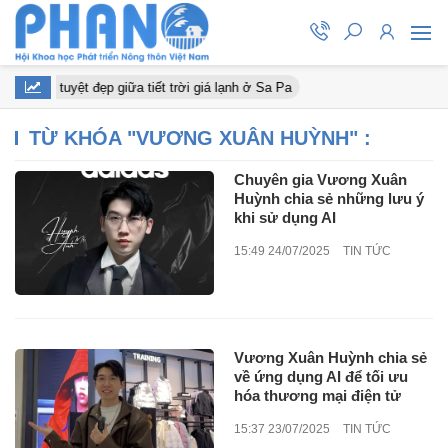
 đào nở tuyệt đẹp giữa tiết trời giá lạnh ở Sa Pa
TỪ KHÓA "
VƯƠNG XUÂN HUỲNH
" :
Chuyên gia Vương Xuân
Huỳnh chia sẻ những lưu ý
khi sử dụng AI
15:49 24/07/2025
TIN TỨC
Vương Xuân Huỳnh chia sẻ
về ứng dụng AI để tối ưu
hóa thương mại điện tử
15:37 23/07/2025
TIN TỨC