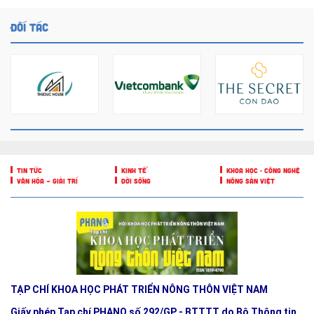
ĐỐI TÁC
TIN TỨC
KINH TẾ
KHOA HỌC - CÔNG NGHỆ
VĂN HÓA – GIẢI TRÍ
ĐỜI SỐNG
NÔNG SẢN VIỆT
TẠP CHÍ KHOA HỌC PHÁT TRIỂN NÔNG THÔN VIỆT NAM
Giấy phép Tạp chí PHANO số 292/GP - BTTTT do Bộ Thông tin