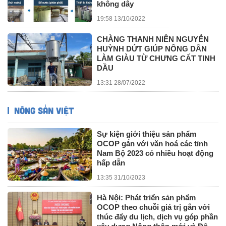
không dây
19:58 13/10/2022
CHÀNG THANH NIÊN NGUYỄN
HUỲNH DỨT GIÚP NÔNG DÂN
LÀM GIÀU TỪ CHƯNG CẤT TINH
DẦU
13:31 28/07/2022
NÔNG SẢN VIỆT
Sự kiện giới thiệu sản phẩm
OCOP gắn với văn hoá các tỉnh
Nam Bộ 2023 có nhiều hoạt động
hấp dẫn
13:35 31/10/2023
Hà Nội: Phát triển sản phẩm
OCOP theo chuỗi giá trị gắn với
thúc đẩy du lịch, dịch vụ góp phần