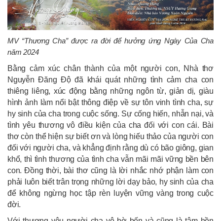
MV “Thương Cha” được ra đời để hưởng ứng Ngày Của Cha
năm 2024
Bằng cảm xúc chân thành của một người con, Nhà thơ
Nguyễn Đăng Độ đã khái quát những tình cảm cha con
thiêng liêng, xúc động bằng những ngôn từ, giản dị, giàu
hình ảnh làm nổi bật thông điệp về sự tôn vinh tình cha, sự
hy sinh của cha trong cuộc sống. Sự cống hiến, nhẫn nại, và
tình yêu thương vô điều kiện của cha đối với con cái. Bài
thơ còn thể hiện sự biết ơn và lòng hiếu thảo của người con
đối với người cha, và khẳng định rằng dù có bão giông, gian
khổ, thì tình thương của tình cha vẫn mãi mãi vững bền bên
con. Đồng thời, bài thơ cũng là lời nhắc nhớ phận làm con
phải luôn biết trân trọng những lời dạy bảo, hy sinh của cha
để không ngừng học tập rèn luyện vững vàng trong cuộc
đời.
Với thương yêu người cha vô bờ bến và cũng là tâm hồn