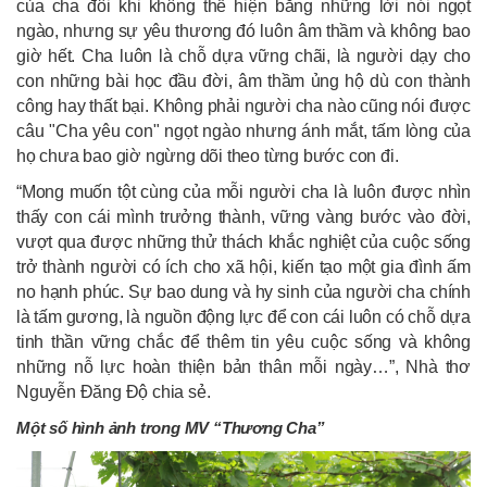
của cha đôi khi không thể hiện bằng những lời nói ngọt
ngào, nhưng sự yêu thương đó luôn âm thầm và không bao
giờ hết. Cha luôn là chỗ dựa vững chãi, là người dạy cho
con những bài học đầu đời, âm thầm ủng hộ dù con thành
công hay thất bại. Không phải người cha nào cũng nói được
câu "Cha yêu con" ngọt ngào nhưng ánh mắt, tấm lòng của
họ chưa bao giờ ngừng dõi theo từng bước con đi.
“Mong muốn tột cùng của mỗi người cha là luôn được nhìn
thấy con cái mình trưởng thành, vững vàng bước vào đời,
vượt qua được những thử thách khắc nghiệt của cuộc sống
trở thành người có ích cho xã hội, kiến tạo một gia đình ấm
no hạnh phúc. Sự bao dung và hy sinh của người cha chính
là tấm gương, là nguồn động lực để con cái luôn có chỗ dựa
tinh thần vững chắc để thêm tin yêu cuộc sống và không
những nỗ lực hoàn thiện bản thân mỗi ngày…”, Nhà thơ
Nguyễn Đăng Độ chia sẻ.
Một số hình ảnh trong MV “Thương Cha”