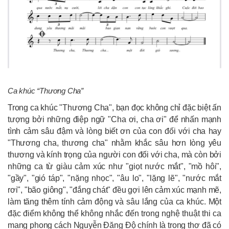
Ca khúc “Thương Cha”
Trong ca khúc "Thương Cha", bạn đọc không chỉ đặc biệt ấn
tượng bởi những điệp ngữ "Cha ơi, cha ơi" để nhấn mạnh
tình cảm sâu đậm và lòng biết ơn của con đối với cha hay
"Thương cha, thương cha" nhằm khắc sâu hơn lòng yêu
thương và kính trọng của người con đối với cha, mà còn bởi
những ca từ giàu cảm xúc như "giọt nước mắt", "mồ hôi",
"gầy", "gió táp", "nặng nhọc", "âu lo", "lặng lẽ", "nước mắt
rơi", "bão giông", "đắng chát" đều gợi lên cảm xúc mạnh mẽ,
làm tăng thêm tính cảm động và sâu lắng của ca khúc. Một
đặc điểm không thể không nhắc đến trong nghệ thuật thi ca
mang phong cách Nguyễn Đăng Độ chính là trong thơ đã có