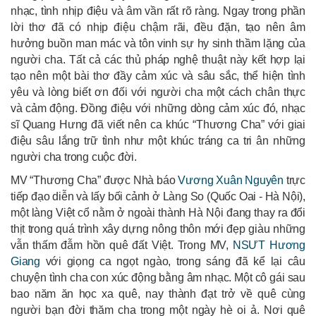
nhạc, tình nhịp điệu và âm vần rất rõ ràng. Ngay trong phần
lời thơ đã có nhịp điệu chậm rãi, đều đặn, tạo nên âm
hưởng buồn man mác và tôn vinh sự hy sinh thầm lặng của
người cha. Tất cả các thủ pháp nghệ thuật này kết hợp lại
tạo nên một bài thơ đầy cảm xúc và sâu sắc, thể hiện tình
yêu và lòng biết ơn đối với người cha một cách chân thực
và cảm động. Đồng điệu với những dòng cảm xúc đó, nhạc
sĩ Quang Hưng đã viết nên ca khúc “Thương Cha” với giai
điệu sâu lắng trữ tình như một khúc tráng ca tri ân những
người cha trong cuộc đời.
MV “Thương Cha” được Nhà báo
Vương Xuân Nguyên
trực
tiếp đạo diễn và lấy bối cảnh ở Làng So (Quốc Oai - Hà Nội),
một làng Việt cổ nằm ở ngoài thành Hà Nội đang thay ra đổi
thịt trong quá trình xây dựng nông thôn mới đẹp giàu những
vẫn thấm đẫm hồn quê đất Việt. Trong MV,
NSƯT Hương
Giang
với giọng ca ngọt ngào, trong sáng đã kể lại câu
chuyện tình cha con xúc động bằng âm nhạc. Một cô gái sau
bao năm ăn học xa quê, nay thành đạt trở về quê cùng
người bạn đời thăm cha trong một ngày hè oi ả. Nơi quê