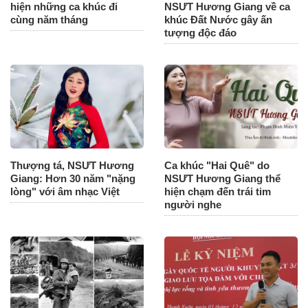
hiện những ca khúc đi
NSƯT Hương Giang về ca
cùng năm tháng
khúc Đất Nước gây ấn
tượng độc đáo
Thượng tá, NSƯT Hương
Ca khúc "Hai Quê" do
Giang: Hơn 30 năm "nặng
NSƯT Hương Giang thể
lòng" với âm nhạc Việt
hiện chạm đến trái tim
người nghe