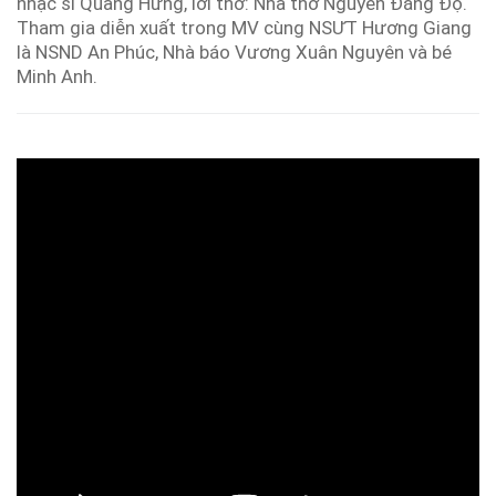
nhạc sĩ Quang Hưng, lời thơ: Nhà thơ Nguyễn Đăng Độ.
Tham gia diễn xuất trong MV cùng NSƯT Hương Giang
là NSND An Phúc, Nhà báo Vương Xuân Nguyên và bé
Minh Anh.