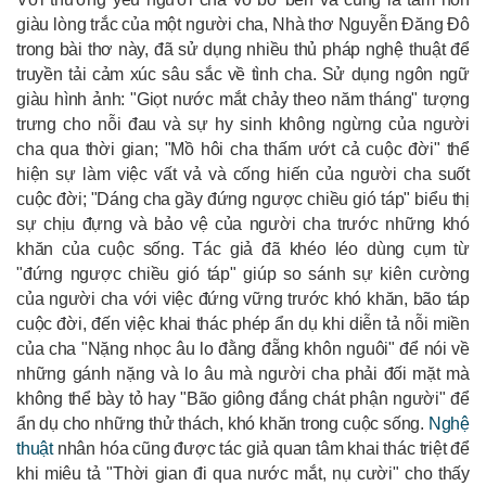
giàu lòng trắc của một người cha, Nhà thơ Nguyễn Đăng Đô
trong bài thơ này, đã sử dụng nhiều thủ pháp nghệ thuật để
truyền tải cảm xúc sâu sắc về tình cha. Sử dụng ngôn ngữ
giàu hình ảnh: "Giọt nước mắt chảy theo năm tháng" tượng
trưng cho nỗi đau và sự hy sinh không ngừng của người
cha qua thời gian; "Mồ hôi cha thấm ướt cả cuộc đời" thể
hiện sự làm việc vất vả và cống hiến của người cha suốt
cuộc đời; "Dáng cha gầy đứng ngược chiều gió táp" biểu thị
sự chịu đựng và bảo vệ của người cha trước những khó
khăn của cuộc sống. Tác giả đã khéo léo dùng cụm từ
"đứng ngược chiều gió táp" giúp so sánh sự kiên cường
của người cha với việc đứng vững trước khó khăn, bão táp
cuộc đời, đến việc khai thác phép ẩn dụ khi diễn tả nỗi miền
của cha "Nặng nhọc âu lo đằng đẵng khôn nguôi" để nói về
những gánh nặng và lo âu mà người cha phải đối mặt mà
không thể bày tỏ hay "Bão giông đắng chát phận người" để
ẩn dụ cho những thử thách, khó khăn trong cuộc sống.
Nghệ
thuật
nhân hóa cũng được tác giả quan tâm khai thác triệt để
khi miêu tả "Thời gian đi qua nước mắt, nụ cười" cho thấy