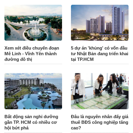
Xem xét điều chuyển đoạn
5 dự án 'khủng' có vốn đầu
Mê Linh - Vĩnh Yên thành
tư Nhật Bản đang triển khai
đường đô thị
tại TP.HCM
Bất động sản nghỉ dưỡng
Đâu là nguyên nhân đẩy giá
gần TP. HCM có nhiều cơ
thuê BĐS công nghiệp tăng
hội bứt phá
cao?