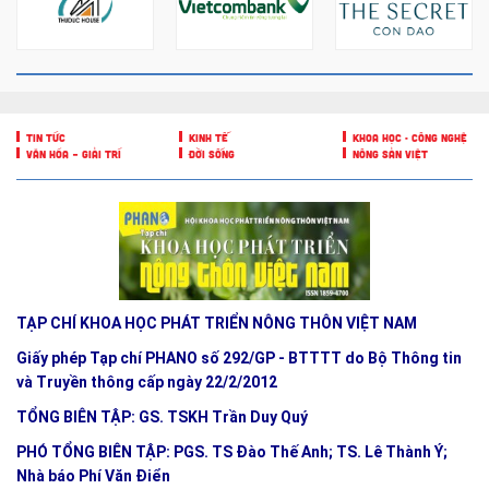
TIN TỨC
KINH TẾ
KHOA HỌC - CÔNG NGHỆ
VĂN HÓA – GIẢI TRÍ
ĐỜI SỐNG
NÔNG SẢN VIỆT
TẠP CHÍ KHOA HỌC PHÁT TRIỂN NÔNG THÔN VIỆT NAM
Giấy phép Tạp chí PHANO số 292/GP - BTTTT do Bộ Thông tin
và Truyền thông cấp ngày 22/2/2012
TỔNG BIÊN TẬP: GS. TSKH Trần Duy Quý
PHÓ TỔNG BIÊN TẬP: PGS. TS Đào Thế Anh; TS. Lê Thành Ý;
Nhà báo Phí Văn Điển