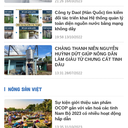
21:26 16/03/2023
Công ty Daol (Hàn Quốc) tìm kiếm
đối tác triển khai Hệ thống quản lý
toàn diện nguồn nước bằng mạng
không dây
19:58 13/10/2022
CHÀNG THANH NIÊN NGUYỄN
HUỲNH DỨT GIÚP NÔNG DÂN
LÀM GIÀU TỪ CHƯNG CẤT TINH
DẦU
13:31 28/07/2022
NÔNG SẢN VIỆT
Sự kiện giới thiệu sản phẩm
OCOP gắn với văn hoá các tỉnh
Nam Bộ 2023 có nhiều hoạt động
hấp dẫn
13:35 31/10/2023