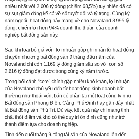
nhiều nhất với 2.606 tỷ đồng (chiếm 68,5%) tuy nhiên đã có
sự sụt giảm đáng kể cả về số tuyệt đối và tỷ trọng. Cùng kỳ
năm ngoái, hoạt động này mang về cho Novaland 8.995 tỷ
đồng, chiếm tới hơn 94% doanh thu thuần của doanh
nghiệp bất động sản này.
Sau khi loại bỏ giá vốn, lợi nhuận gộp ghi nhận từ hoạt động
chuyển nhượng bất động sản 9 tháng đầu năm của
Novaland chỉ còn 1.169 tỷ đồng giảm sâu so với con số
2.616 tỷ đồng đạt được trong cùng kỳ năm trước.
Trong bối cảnh “core” chính gặp nhiều khó khăn, lợi nhuận
của Novaland chủ yếu đến từ hoạt động kinh doanh bất
thường như thoái vốn, bán cổ phần tại một loạt công ty như
Bất động sản Phong Điền, Cảng Phú Định hay gần đây nhất
là Bất động sản Phú Trì. Dù vậy, kết quả này chỉ mang tính
chất thời điểm và khó có thể duy trì ổn định cũng như trở
thành điểm tựa cho doanh nghiệp.
Tính đến cuối tháng 9, tổng tài sản của Novaland lên đến