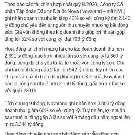
Theo báo cáo tài chính hợp nhất quý III/2020, Công ty Cổ
phần Tập đoàn Đầu tư Địa ốc Nova (Novaland – mã NVL)
ghi nhận doanh thu thuần tăng 42% so với cùng kỳ đạt 2.140
tỷ đồng chủ yếu đến từ nguồn thu chuyển nhượng bất động
sản. Giá vốn không theo kịp doanh thu giúp lợi nhuận gộp
tăng tới 52% so với cùng kỳ, đạt 796 tỷ đồng.
Hoạt động tài chính mang lại cho tập đoàn doanh thu hơn
2.391 tỷ đồng, cao hơn nhiều lần so với cùng kỳ là 360 tỷ
đồng, trong đó chủ yếu từ lãi từ thoái vốn công ty con. Chi
phí tài chính tăng gấp 2 lần lên 542 tỷ đồng, tuy nhiên các
chi phí vận hành biến động không lớn. Kết quả, Novaland
báo lãi ròng sau thuế hơn 2.150 tỷ đồng, gấp hơn 7 lần so
với quý III/2019.
Tính chung 9 tháng, Novaland ghi nhận hơn 3.803 tỷ đồng
doanh thu, giảm 60% so với cùng kỳ. Tuy nhiên, lợi nhuận
sau thuế lại tăng gấp 3 lần so với 9 tháng đầu năm ngoái lên
mức 3.344 tỷ đồng.
Hoạt động chuyển nhượng bất động sản vẫn đóng góp