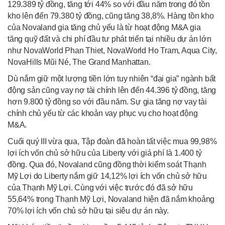
129.389 tỷ đồng, tăng tới 44% so với đầu năm trong đó tồn
kho lên đến 79.380 tỷ đồng, cũng tăng 38,8%. Hàng tồn kho
của Novaland gia tăng chủ yếu là từ hoạt động M&A gia
tăng quỹ đất và chi phí đầu tư phát triển tại nhiều dự án lớn
như NovaWorld Phan Thiet, NovaWorld Ho Tram, Aqua City,
NovaHills Mũi Né, The Grand Manhattan.
Dù nắm giữ một lượng tiền lớn tuy nhiên “đại gia” ngành bất
động sản cũng vay nợ tài chính lên đến 44.396 tỷ đồng, tăng
hơn 9.800 tỷ đồng so với đầu năm. Sự gia tăng nợ vay tài
chính chủ yếu từ các khoản vay phục vụ cho hoạt động
M&A.
Cuối quý III vừa qua, Tập đoàn đã hoàn tất việc mua 99,98%
lợi ích vốn chủ sở hữu của Liberty với giá phí là 1.400 tỷ
đồng. Qua đó, Novaland cũng đồng thời kiểm soát Thạnh
Mỹ Lợi do Liberty nắm giữ 14,12% lợi ích vốn chủ sở hữu
của Thạnh Mỹ Lợi. Cùng với việc trước đó đã sở hữu
55,64% trong Thạnh Mỹ Lợi, Novaland hiện đã nắm khoảng
70% lợi ích vốn chủ sở hữu tại siêu dự án này.