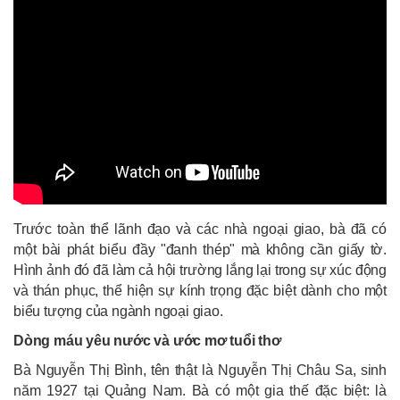
Trước toàn thể lãnh đạo và các nhà ngoại giao, bà đã có
một bài phát biểu đầy "đanh thép" mà không cần giấy tờ.
Hình ảnh đó đã làm cả hội trường lắng lại trong sự xúc động
và thán phục, thể hiện sự kính trọng đặc biệt dành cho một
biểu tượng của ngành ngoại giao.
Dòng máu yêu nước và ước mơ tuổi thơ
Bà Nguyễn Thị Bình, tên thật là Nguyễn Thị Châu Sa, sinh
năm 1927 tại Quảng Nam. Bà có một gia thế đặc biệt: là