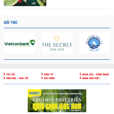
ĐỐI TÁC
TIN TỨC
KINH TẾ
KHOA HỌC - CÔNG NGHỆ
VĂN HÓA – GIẢI TRÍ
ĐỜI SỐNG
NÔNG SẢN VIỆT