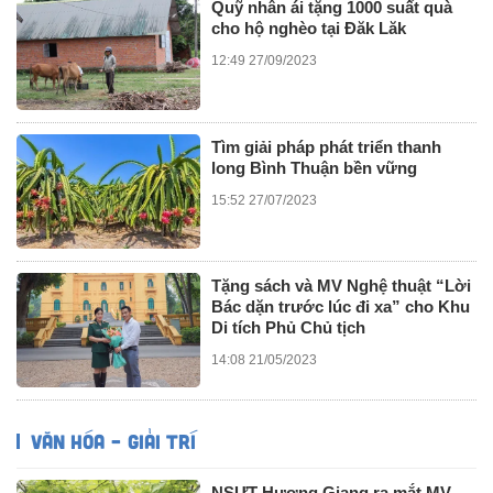
Quỹ nhân ái tặng 1000 suất quà
cho hộ nghèo tại Đăk Lăk
12:49 27/09/2023
Tìm giải pháp phát triển thanh
long Bình Thuận bền vững
15:52 27/07/2023
Tặng sách và MV Nghệ thuật “Lời
Bác dặn trước lúc đi xa” cho Khu
Di tích Phủ Chủ tịch
14:08 21/05/2023
VĂN HÓA – GIẢI TRÍ
NSƯT Hương Giang ra mắt MV