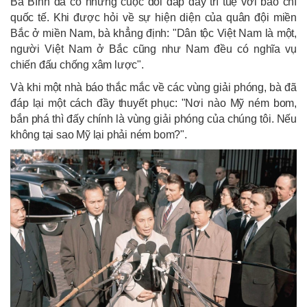
Bà Bình đã có những cuộc đối đáp đầy trí tuệ với báo chí
quốc tế. Khi được hỏi về sự hiện diện của quân đội miền
Bắc ở miền Nam, bà khẳng định: "Dân tộc Việt Nam là một,
người Việt Nam ở Bắc cũng như Nam đều có nghĩa vụ
chiến đấu chống xâm lược".
Và khi một nhà báo thắc mắc về các vùng giải phóng, bà đã
đáp lại một cách đầy thuyết phục: "Nơi nào Mỹ ném bom,
bắn phá thì đấy chính là vùng giải phóng của chúng tôi. Nếu
không tại sao Mỹ lại phải ném bom?".