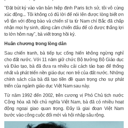
"Đặt bút ký vào văn bản hiệp định Paris lịch sử, tôi vô cùng
xúc động... Tôi không có đủ lời để nói lên được lòng biết ơn
vô tận với đồng bào và chiến sĩ ta từ Nam chí Bắc đã chấp
nhận mọi hy sinh, dũng cảm chiến đấu để có được thắng lợi
to lớn hôm nay", bà viết trong hồi ký.
Huân chương trong lòng dân
Sau chiến tranh, bà tiếp tục cống hiến không ngừng nghỉ
cho đất nước. Với 11 năm giữ chức Bộ trưởng Bộ Giáo dục
và Đào tạo, bà đã đưa ra nhiều cải cách táo bạo để thống
nhất và phát triển nền giáo dục non trẻ của đất nước. Những
chính sách của bà đã tạo tiền đề quan trọng cho sự phát
triển của ngành giáo dục Việt Nam sau này.
Từ năm 1992 đến 2002, trên cương vị Phó Chủ tịch nước
Cộng hòa xã hội chủ nghĩa Việt Nam, bà đã có nhiều hoạt
động ngoại giao quan trọng. Đây là giai đoạn Việt Nam
bước vào công cuộc đổi mới và hội nhập sâu rộng.