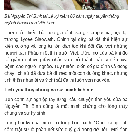
Bà Nguyễn Thị Bình tại Lễ kỷ niệm 80 năm ngày truyền thống
ngành Ngoại giao Việt Nam.
Thời niên thiếu, bà theo gia đình sang Campuchia, học tại
trường Lycée Sisowath. Chính tại đây, bà đã thể hiện sự
kiên cường và lòng tự tôn dân tộc khi đối đầu với những
người bạn Pháp miệt thị người Việt. Ước mơ của bà khi đó
rất giản dị nhưng đầy nhân văn: trở thành bác sĩ để chữa
bệnh cho người nghèo. Tuy nhiên, biến cố gia đình và dòng
chảy lịch sử đã đưa bà đi theo một con đường khác, nhưng
tinh thần nhân ái và ý chí sắt đá thì luôn vẹn nguyên.
Tình yêu thủy chung và sứ mệnh lịch sử
Bên cạnh sự nghiệp lẫy lừng, câu chuyện tình yêu của bà
Nguyễn Thị Bình cũng là một minh chứng cho lòng thủy
chung và sự hy sinh.
Trong hồi ký của mình, bà từng bộc bạch: "Cuộc sống tình
cảm thật sự là phần hết sức quý giá trong đời tôi." Mối tình