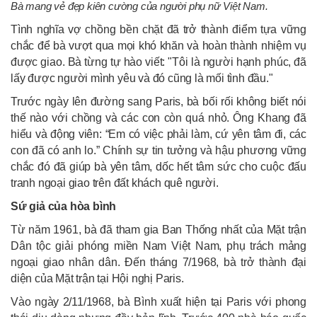
Bà mang vẻ đẹp kiên cường của người phụ nữ Việt Nam.
Tình nghĩa vợ chồng bền chặt đã trở thành điểm tựa vững
chắc để bà vượt qua mọi khó khăn và hoàn thành nhiệm vụ
được giao. Bà từng tự hào viết: "Tôi là người hạnh phúc, đã
lấy được người mình yêu và đó cũng là mối tình đầu."
Trước ngày lên đường sang Paris, bà bối rối không biết nói
thế nào với chồng và các con còn quá nhỏ. Ông Khang đã
hiểu và động viên: “Em có việc phải làm, cứ yên tâm đi, các
con đã có anh lo.” Chính sự tin tưởng và hậu phương vững
chắc đó đã giúp bà yên tâm, dốc hết tâm sức cho cuộc đấu
tranh ngoại giao trên đất khách quê người.
Sứ giả của hòa bình
Từ năm 1961, bà đã tham gia Ban Thống nhất của Mặt trận
Dân tộc giải phóng miền Nam Việt Nam, phụ trách mảng
ngoại giao nhân dân. Đến tháng 7/1968, bà trở thành đại
diện của Mặt trận tại Hội nghị Paris.
Vào ngày 2/11/1968, bà Bình xuất hiện tại Paris với phong