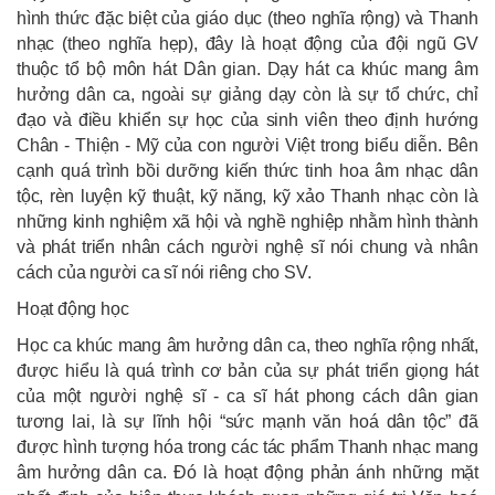
hình thức đặc biệt của giáo dục (theo nghĩa rộng) và Thanh
nhạc (theo nghĩa hẹp), đây là hoạt động của đội ngũ GV
thuộc tổ bộ môn hát Dân gian. Dạy hát ca khúc mang âm
hưởng dân ca, ngoài sự giảng dạy còn là sự tổ chức, chỉ
đạo và điều khiển sự học của sinh viên theo định hướng
Chân - Thiện - Mỹ của con người Việt trong biểu diễn. Bên
cạnh quá trình bồi dưỡng kiến thức tinh hoa âm nhạc dân
tộc, rèn luyện kỹ thuật, kỹ năng, kỹ xảo Thanh nhạc còn là
những kinh nghiệm xã hội và nghề nghiệp nhằm hình thành
và phát triển nhân cách người nghệ sĩ nói chung và nhân
cách của người ca sĩ nói riêng cho SV.
Hoạt động học
Học ca khúc mang âm hưởng dân ca, theo nghĩa rộng nhất,
được hiểu là quá trình cơ bản của sự phát triển giọng hát
của một người nghệ sĩ - ca sĩ hát phong cách dân gian
tương lai, là sự lĩnh hội “sức mạnh văn hoá dân tộc” đã
được hình tượng hóa trong các tác phẩm Thanh nhạc mang
âm hưởng dân ca. Đó là hoạt động phản ánh những mặt