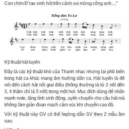
Con chim Đ’rao xinh hót trên cành vui mừng công anh…”
Kỹ thuật hát luyến
Đây là các kỹ thuật khó của Thanh nhạc nhưng lại phổ biến
trong hát ca khúc mang âm hưởng dân ca. Hát luyến là để
nói đến cách hát nối giai điệu (thông thường là từ 2 nốt đến
3, 4 thậm chí là 5 nốt) trong một hơi. Mục đích dùng để nhấn
mạnh note, tăng tính sinh động, uyển chuyển cho câu hát mà
không làm gián đoạn mạch cảm xúc khi chuyển cao độ.
Với kỹ thuật này GV có thể hƣớng dẫn SV theo 2 mẫu âm
sau: