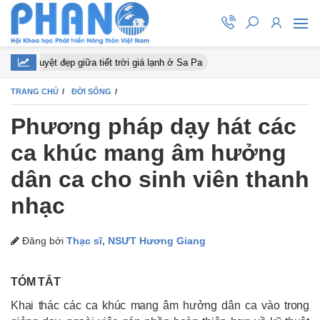
ào nở tuyệt đẹp giữa tiết trời giá lạnh ở Sa Pa
TRANG CHỦ
ĐỜI SỐNG
Phương pháp dạy hát các
ca khúc mang âm hưởng
dân ca cho sinh viên thanh
nhạc
Đăng bởi
Thạc sĩ, NSƯT Hương Giang
TÓM TẮT
Khai thác các ca khúc mang âm hưởng dân ca vào trong