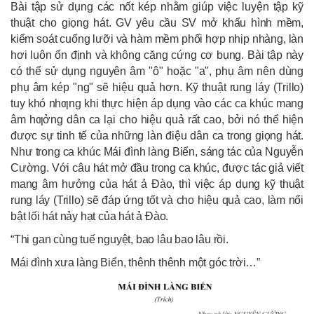
Bài tập sử dụng các nốt kép nhằm giúp việc luyện tập kỹ
thuật cho giọng hát. GV yêu cầu SV mở khẩu hình mềm,
kiểm soát cuống lưỡi và hàm mềm phối hợp nhịp nhàng, làn
hơi luôn ổn định và không căng cứng cơ bụng. Bài tập này
có thể sử dụng nguyên âm "ô" hoặc "a", phụ âm nên dùng
phụ âm kép "ng" sẽ hiệu quả hơn. Kỹ thuật rung láy (Trillo)
tuy khó nhƣng khi thực hiện áp dụng vào các ca khúc mang
âm hƣởng dân ca lại cho hiệu quả rất cao, bởi nó thể hiện
được sự tinh tế của những làn điệu dân ca trong giọng hát.
Như trong ca khúc Mái đình làng Biển, sáng tác của Nguyễn
Cường. Với câu hát mở đầu trong ca khúc, được tác giả viết
mang âm hưởng của hát ả Đào, thì việc áp dụng kỹ thuật
rung láy (Trillo) sẽ đáp ứng tốt và cho hiệu quả cao, làm nổi
bật lối hát nảy hạt của hát ả Đào.
“Thi gan cùng tuế nguyệt, bao lâu bao lâu rồi.
Mái đình xưa làng Biển, thênh thênh một góc trời…”