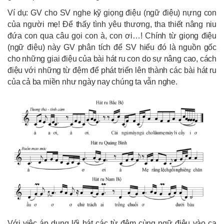
Ví dụ: GV cho SV nghe kỹ giọng điệu (ngữ điệu) nựng con
của người mẹ! Để thấy tình yêu thương, tha thiết nâng niu
đứa con qua câu gọi con à, con ơi…! Chính từ giọng điệu
(ngữ điệu) này GV phân tích để SV hiểu đó là nguồn gốc
cho những giai điệu của bài hát ru con do sự nâng cao, cách
điệu với những từ đệm để phát triển lên thành các bài hát ru
của cả ba miền như ngày nay chúng ta vẫn nghe.
Với việc áp dụng lối hát các từ đệm cùng ngữ điệu vào ca