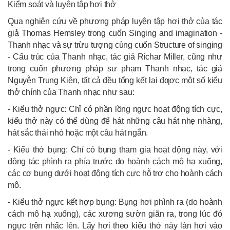
Kiểm soát và luyện tập hơi thở
Qua nghiên cứu về phương pháp luyện tập hơi thở của tác
giả Thomas Hemsley trong cuốn Singing and imagination -
Thanh nhạc và sự trừu tượng cùng cuốn Structure of singing
- Cấu trúc của Thanh nhạc, tác giả Richar Miller, cũng như
trong cuốn phương pháp sư phạm Thanh nhạc, tác giả
Nguyễn Trung Kiên, tất cả đều tổng kết lại đƣợc một số kiểu
thở chính của Thanh nhạc như sau:
- Kiểu thở ngực: Chỉ có phần lồng ngực hoạt động tích cực,
kiểu thở này có thể dùng để hát những câu hát nhẹ nhàng,
hát sắc thái nhỏ hoặc một câu hát ngắn.
- Kiểu thở bụng: Chỉ có bụng tham gia hoạt động này, với
động tác phình ra phía trước do hoành cách mô hạ xuống,
các cơ bụng dưới hoạt động tích cực hỗ trợ cho hoành cách
mô.
- Kiểu thở ngực kết hợp bụng: Bụng hơi phình ra (do hoành
cách mô hạ xuống), các xương sườn giãn ra, trong lúc đó
ngực trên nhấc lên. Lấy hơi theo kiểu thở này làn hơi vào