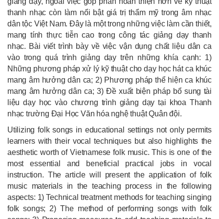
giảng dạy, ngoài việc góp phần hoàn thiện hơn về kỹ thuật
thanh nhạc còn làm nổi bật giá trị thẩm mỹ trong âm nhạc
dân tộc Việt Nam. Đây là một trong những việc làm cần thiết,
mang tính thực tiễn cao trong công tác giảng dạy thanh
nhạc. Bài viết trình bày về việc vận dụng chất liệu dân ca
vào trong quá trình giảng dạy trên những khía cạnh: 1)
Những phương pháp xử lý kỹ thuật cho dạy học hát ca khúc
mang âm hưởng dân ca; 2) Phương pháp thể hiện ca khúc
mang âm hưởng dân ca; 3) Đề xuất biện pháp bổ sung tài
liệu dạy học vào chương trình giảng dạy tại khoa Thanh
nhạc trường Đại Học Văn hóa nghệ thuật Quân đội.
Utilizing folk songs in educational settings not only permits
learners with their vocal techniques but also highlights the
aesthetic worth of Vietnamese folk music. This is one of the
most essential and beneficial practical jobs in vocal
instruction. The article will present the application of folk
music materials in the teaching process in the following
aspects: 1) Technical treatment methods for teaching singing
folk songs; 2) The method of performing songs with folk