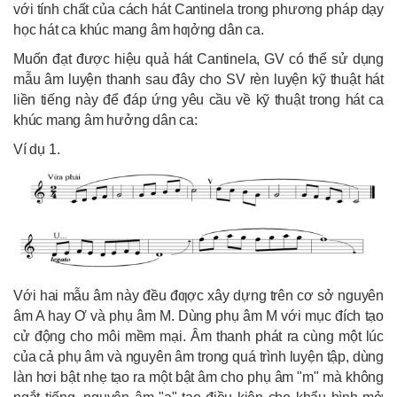
với tính chất của cách hát Cantinela trong phương pháp dạy
học hát ca khúc mang âm hƣởng dân ca.
Muốn đạt được hiệu quả hát Cantinela, GV có thể sử dụng
mẫu âm luyện thanh sau đây cho SV rèn luyện kỹ thuật hát
liền tiếng này để đáp ứng yêu cầu về kỹ thuật trong hát ca
khúc mang âm hưởng dân ca:
Ví dụ 1.
Với hai mẫu âm này đều đƣợc xây dựng trên cơ sở nguyên
âm A hay Ơ và phụ âm M. Dùng phụ âm M với mục đích tạo
cử động cho môi mềm mại. Âm thanh phát ra cùng một lúc
của cả phụ âm và nguyên âm trong quá trình luyện tập, dùng
làn hơi bật nhẹ tạo ra một bật âm cho phụ âm "m" mà không