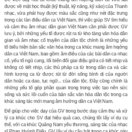
được về mặt học thuật (kỹ thuật, kỹ năng, kỹ xảo) của Thanh
nhạc, vừa phát huy được màu sắc cũng như nét đặc trưng
trong các làn điệu dân ca Việt Nam, thì việc giúp SV tìm hiểu
và cảm thụ âm nhạc dân gian Việt Nam cần phải được GV
lưu ý, bởi những yếu tố được rút ra từ kho tàng văn hóa dân
gian và âm nhạc cổ truyền của dân tộc chính là những yếu
tố biểu hiện bản sắc văn hóa trong ca khúc mang âm hƣởng
dân ca Việt Nam, bao gồm: âm điệu của các bài dân ca nhạc
cổ, yếu tố ngũ cung, lối biến đổi giai điệu giữa có tiết nhịp và
không có tiết nhịp, các thủ pháp ca từ trong dân ca và các
hình tượng ca từ được rút từ đời sống bình dị của người
dân hoặc ca dao, tục ngữ... của dân tộc. Đây cũng chính là
những yếu tố góp phần quan trọng trong việc tạo nên sức
sống và sức lôi cuốn của bản sắc văn hóa dân tộc trong ca
khúc sáng tác mới mang âm hưởng dân ca Việt Nam.
Để giúp cho việc dạy của GV trong bước dạy cảm thụ và xử
lý ca khúc cho SV đạt hiệu quả cao, chúng tôi lấy ví dụ cụ
thể, với ca khúc Quảng Nam yêu thương, sáng tác của nhạc
sĩ Phan Huỳnh Điểu. GV lấy ví dụ câu hát trong ca khúc này