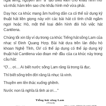
ngắt tiếng, nguyên âm "a" tạo điều kiện cho khẩu hình mở
và nhấc hàm trên sao cho khẩu hình mở vừa phải.
Dạy học ca khúc mang âm hưởng dân ca có thể sử dụng kỹ
thuật hát liền giọng này với các bài hát có tính chất ngâm
ngợi hoặc Hò, một thể loại điển hình đòi hỏi việc hát
Cantilena.
Chúng tôi xin lấy ví dụ trong ca khúc Tiếng hát sông Lam của
nhạc sĩ Đinh Quang Hợp. Bài hát dựa trên làn điệu hò
khoan Nghệ Tĩnh, GV có thể áp dụng có thể áp dụng kỹ
thuật hát Cantilena vào đoạn mở đầu của ca khúc này trong
câu hát:
“Ơ… ơi… Ai biết nước sông Lam răng là trong là đục.
Thì biết sống trên đời răng là nhục là vinh.
Thuyền em lên thác xuống ghềnh.
Nước non là nghĩa là tình ai ơi…”