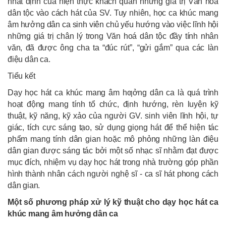
nhất định của hiện thực khách quan những giá trị Văn hoá
dân tộc vào cách hát của SV. Tuy nhiên, học ca khúc mang
âm hưởng dân ca sinh viên chủ yếu hướng vào việc lĩnh hội
những giá trị chân lý trong Văn hoá dân tộc đầy tính nhân
văn, đã được ông cha ta “đúc rút”, “gửi gắm” qua các làn
điệu dân ca.
Tiểu kết
Dạy học hát ca khúc mang âm hƣởng dân ca là quá trình
hoạt động mang tính tổ chức, định hướng, rèn luyện kỹ
thuật, kỹ năng, kỹ xảo của người GV. sinh viên lĩnh hội, tự
giác, tích cực sáng tạo, sử dụng giọng hát để thể hiện tác
phẩm mang tính dân gian hoặc mô phỏng những làn điệu
dân gian được sáng tác bởi một số nhạc sĩ nhằm đạt được
mục đích, nhiệm vụ dạy học hát trong nhà trường góp phần
hình thành nhân cách người nghệ sĩ - ca sĩ hát phong cách
dân gian.
Một số phương pháp xử lý kỹ thuật cho dạy học hát ca
khúc mang âm hưởng dân ca