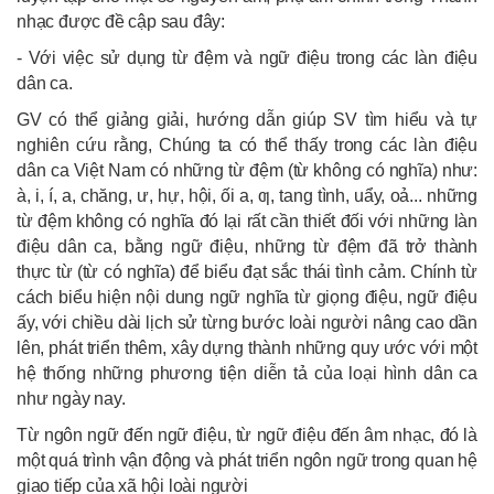
nhạc được đề cập sau đây:
- Với việc sử dụng từ đệm và ngữ điệu trong các làn điệu
dân ca.
GV có thể giảng giải, hướng dẫn giúp SV tìm hiểu và tự
nghiên cứu rằng, Chúng ta có thể thấy trong các làn điệu
dân ca Việt Nam có những từ đệm (từ không có nghĩa) như:
à, i, í, a, chăng, ư, hự, hội, ối a, ƣ, tang tình, uẩy, oả... những
từ đệm không có nghĩa đó lại rất cần thiết đối với những làn
điệu dân ca, bằng ngữ điệu, những từ đệm đã trở thành
thực từ (từ có nghĩa) để biểu đạt sắc thái tình cảm. Chính từ
cách biểu hiện nội dung ngữ nghĩa từ giọng điệu, ngữ điệu
ấy, với chiều dài lịch sử từng bước loài người nâng cao dần
lên, phát triển thêm, xây dựng thành những quy ước với một
hệ thống những phương tiện diễn tả của loại hình dân ca
như ngày nay.
Từ ngôn ngữ đến ngữ điệu, từ ngữ điệu đến âm nhạc, đó là
một quá trình vận động và phát triển ngôn ngữ trong quan hệ
giao tiếp của xã hội loài người