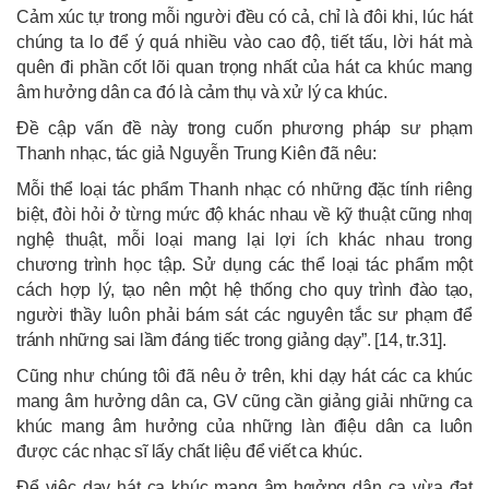
Cảm xúc tự trong mỗi người đều có cả, chỉ là đôi khi, lúc hát
chúng ta lo để ý quá nhiều vào cao độ, tiết tấu, lời hát mà
quên đi phần cốt lõi quan trọng nhất của hát ca khúc mang
âm hưởng dân ca đó là cảm thụ và xử lý ca khúc.
Đề cập vấn đề này trong cuốn phương pháp sư phạm
Thanh nhạc, tác giả Nguyễn Trung Kiên đã nêu:
Mỗi thể loại tác phẩm Thanh nhạc có những đặc tính riêng
biệt, đòi hỏi ở từng mức độ khác nhau về kỹ thuật cũng nhƣ
nghệ thuật, mỗi loại mang lại lợi ích khác nhau trong
chương trình học tập. Sử dụng các thể loại tác phẩm một
cách hợp lý, tạo nên một hệ thống cho quy trình đào tạo,
người thầy luôn phải bám sát các nguyên tắc sư phạm để
tránh những sai lầm đáng tiếc trong giảng dạy”. [14, tr.31].
Cũng như chúng tôi đã nêu ở trên, khi dạy hát các ca khúc
mang âm hưởng dân ca, GV cũng cần giảng giải những ca
khúc mang âm hưởng của những làn điệu dân ca luôn
được các nhạc sĩ lấy chất liệu để viết ca khúc.
Để việc dạy hát ca khúc mang âm hƣởng dân ca vừa đạt