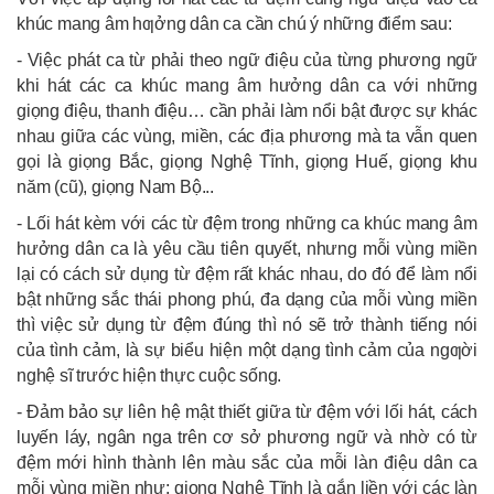
khúc mang âm hƣởng dân ca cần chú ý những điểm sau:
- Việc phát ca từ phải theo ngữ điệu của từng phương ngữ
khi hát các ca khúc mang âm hưởng dân ca với những
giọng điệu, thanh điệu… cần phải làm nổi bật được sự khác
nhau giữa các vùng, miền, các địa phương mà ta vẫn quen
gọi là giọng Bắc, giọng Nghệ Tĩnh, giọng Huế, giọng khu
năm (cũ), giọng Nam Bộ...
- Lối hát kèm với các từ đệm trong những ca khúc mang âm
hưởng dân ca là yêu cầu tiên quyết, nhưng mỗi vùng miền
lại có cách sử dụng từ đệm rất khác nhau, do đó để làm nổi
bật những sắc thái phong phú, đa dạng của mỗi vùng miền
thì việc sử dụng từ đệm đúng thì nó sẽ trở thành tiếng nói
của tình cảm, là sự biểu hiện một dạng tình cảm của ngƣời
nghệ sĩ trước hiện thực cuộc sống.
- Đảm bảo sự liên hệ mật thiết giữa từ đệm với lối hát, cách
luyến láy, ngân nga trên cơ sở phương ngữ và nhờ có từ
đệm mới hình thành lên màu sắc của mỗi làn điệu dân ca
mỗi vùng miền như: giọng Nghệ Tĩnh là gắn liền với các làn