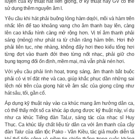
luyện của kỹ thuật hát liền giọng, ở kỹ thuật này GV có thể
sử dụng thêm nguyên âm I.
Yêu cầu khi hát phải buông lỏng hàm dƣới, môi và hàm trên
nhấc lên để tạo khoảng vang cho âm thanh bay lên, càng
lên cao khẩu hình càng mở rộng hơn. Vị trí âm thanh phải
sáng (mỏng) như phát ra từ chân răng hàm trên. Hơi thở
phải liên tục, nhẹ nhàng, không đẩy hơi theo kiểu tống hơi
từng đợt vào thanh đới theo từng nốt nhạc, phải giữ cho
bụng tƣơng đối ổn định, mềm mại, mà vẫn phải nén hơi.
Với yêu cầu phải linh hoạt, trong sáng, âm thanh bắt buộc
phải có vị trí đặt nhẹ và cao, giúp khắc phục dần những sai
lệch nói trên của giọng hát về âm sắc của giọng cũng như
hát sâu, tối, gằn cổ.
Áp dụng kỹ thuật này vào ca khúc mang âm hưởng dân ca,
có thể thấy một số ca khúc áp dụng được kỹ thuật này, ví dụ
như ca khúc Tiếng đàn TaLư, sáng tác của nhạc sĩ Huy
Thục. Ca khúc lấy chất liệu từ dân ca với âm thanh của cây
đàn Talư của dân tộc Pako - Vân Kiều, tác giả muốn diễn tả
khí thế tiến công và niềm tin chiến thắng trong cuộc kháng