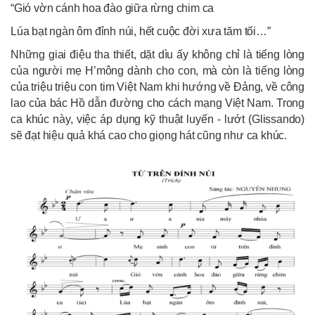
“Gió vờn cánh hoa đào giữa rừng chim ca
Lúa bạt ngàn ôm đỉnh núi, hết cuộc đời xưa tăm tối…”
Những giai điệu tha thiết, dặt dìu ấy không chỉ là tiếng lòng
của người mẹ H’mông dành cho con, mà còn là tiếng lòng
của triệu triệu con tim Việt Nam khi hướng về Đảng, về công
lao của bác Hồ dẫn đường cho cách mạng Việt Nam. Trong
ca khúc này, việc áp dụng kỹ thuật luyến - lướt (Glissando)
sẽ đạt hiệu quả khá cao cho giọng hát cũng như ca khúc.