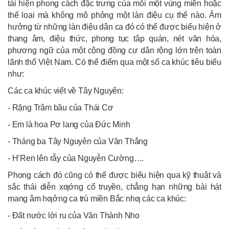
tái hiện phong cách đặc trưng của mỗi một vùng miền hoặc
thể loại mà không mô phỏng một làn điệu cụ thể nào. Âm
hưởng từ những làn điệu dân ca đó có thể được biểu hiện ở
thang âm, điệu thức, phong tục tâp quán, nét văn hóa,
phương ngữ của một cộng đồng cư dân rộng lớn trên toàn
lãnh thổ Việt Nam. Có thể điểm qua một số ca khúc tiêu biểu
như:
Các ca khúc viết về Tây Nguyên:
- Rặng Trâm bầu của Thái Cơ
- Em là hoa Pơ lang của Đức Minh
- Tháng ba Tây Nguyên của Văn Thắng
- H’Ren lên rẫy của Nguyễn Cường….
Phong cách đó cũng có thể được biểu hiện qua kỹ thuật và
sắc thái diễn xƣớng cổ truyền, chẳng hạn những bài hát
mang âm hƣởng ca trù miền Bắc nhƣ các ca khúc:
- Đất nước lời ru của Văn Thành Nho