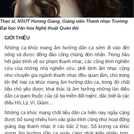
Thạc sĩ, NSƯT Hương Giang, Giảng viên Thanh nhạc Trường
Đại học Văn hóa Nghệ thuật Quân đội
GIỚI THIỆU
Những ca khúc mang âm hưởng dân ca sớm đi vào đời
sống và được đông đảo công chúng đón nhận. Trong hầu
hết giáo trình về sư phạm thanh nhạc, các công trình nghiên
cứu của những nhà nghiên cứu, phê bình âm nhạc cũng
như chuyên gia ngành thanh nhạc đều quan tâm, chú trọng
tới thể loại ca khúc mang âm hưởng dân ca, trong đó chất
liệu chủ yếu được khai thác là âm hưởng những làn điệu
dân ca quen thuộc của cả ba miền đất nƣớc, đặc biệt là các
điệu Hò, Lý, Ví, Giặm…
Những ca khúc mang chất liệu dân ca hiện nay ngày càng
được bổ sung nhiều hơn vào giáo trình cũng như hoạt động
giảng dạy thanh nhạc ở các bậc 2 học. Số lượng ca khúc
mang âm hưởng dân ca ngày càng phát triển nhiều hơn,