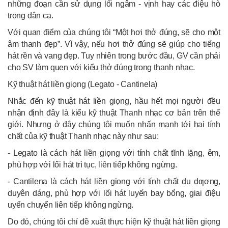
những đoạn cần sử dụng lối ngâm - vịnh hay các điệu hò
trong dân ca.
Với quan điểm của chúng tôi “Một hơi thở đúng, sẽ cho một
âm thanh đẹp”. Vì vậy, nếu hơi thở đúng sẽ giúp cho tiếng
hát rền và vang đẹp. Tuy nhiên trong bước đầu, GV cần phải
cho SV làm quen với kiểu thở đúng trong thanh nhạc.
Kỹ thuật hát liền giọng (Legato - Cantinela)
Nhắc đến kỹ thuật hát liền giọng, hầu hết mọi người đều
nhận định đây là kiểu kỹ thuật Thanh nhạc cơ bản trên thế
giới. Nhưng ở đây chúng tôi muốn nhấn mạnh tới hai tính
chất của kỹ thuật Thanh nhạc này như sau:
- Legato là cách hát liền giọng với tính chất tĩnh lặng, êm,
phù hợp với lối hát trì tục, liên tiếp không ngừng.
- Cantilena là cách hát liền giọng với tính chất du dƣơng,
duyên dáng, phù hợp với lối hát luyến bay bổng, giai điệu
uyển chuyển liên tiếp không ngừng.
Do đó, chúng tôi chỉ đề xuất thực hiện kỹ thuật hát liền giọng