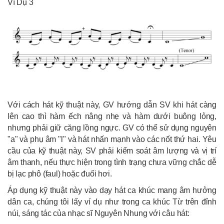
Ví Dụ 3
Với cách hát kỹ thuật này, GV hướng dẫn SV khi hát càng
lên cao thì hàm ếch nâng nhẹ và hàm dưới buông lỏng,
nhưng phải giữ căng lồng ngực. GV có thể sử dụng nguyên
"a" và phụ âm "l" và hát nhấn mạnh vào các nốt thứ hai. Yêu
cầu của kỹ thuật này, SV phải kiểm soát âm lượng và vị trí
âm thanh, nếu thực hiện trong tình trạng chưa vững chắc dễ
bị lạc phô (faul) hoặc đuối hơi.
Áp dụng kỹ thuật này vào dạy hát ca khúc mang âm hưởng
dân ca, chúng tôi lấy ví dụ như trong ca khúc Từ trên đỉnh
núi, sáng tác của nhạc sĩ Nguyên Nhung với câu hát: