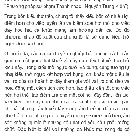
"Phương pháp sư phạm Thanh nhạc - Nguyễn Trung Kiên")
Trong bốn kiểu thở trên, chúng tôi thấy kiểu bốn có nhiều lợi
điểm hơn cho việc luyện tập và kiểm soát hơi thở cho việc
dạy học hát ca khúc mang âm hƣởng dân ca. Do đó
phương pháp đề xuất của chúng tôi là sử dụng kiểu thở
ngực dưới và bụng.
Ở nước ta, các ca sĩ chuyên nghiệp hát phong cách dân
gian có một giọng hát khoẻ và đầy đặn đều hát với hơi thở
kiểu này. Trong kiểu thở ngực dưới và bụng, cũng tương tự
nhƣ kiểu thở ngực kết hợp với bụng, chỉ khác một điều là
vai trò của cơ hoành ở đây tham gia với vai trò chủ đạo và
hoạt động một cách tích cực hơn, tạo điều kiện tốt cho việc
nén hơi thở, tạo điểm tựa cho một cột hơi đầy đặn, liên tục.
Với kiểu thở này cho phép các ca sĩ phong cách dân gian
khi hát những câu luyến láy mang âm hưởng dân ca cũng
như hát được những nốt chuyển giọng sẽ mượt mà hơn, âm
sắc không bị mờ ở những câu hát có yêu cầu phải “đóng
chữ”. Đặc biệt là đối với những ca khúc mà trong đó có