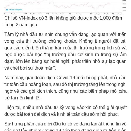
Chỉ số VN-Index có 3 lần không giữ được mốc 1.000 điểm
trong 2 năm qua
Tâm lý nhà đầu tư nhìn chung vẫn đang lạc quan với triển
vọng của thị trường chứng khoán. Không ít người đã trải
qua các diễn biến thăng trầm của thị trường trong lịch sử và
học được bài học “thị trường đầu cơ sinh ra trong sự ảm
đạm, lớn lên bằng sự hoài nghi, phát triển nhờ sự lạc quan
và chết bởi sự thoả mãn”.
Năm nay, giai đoạn dịch Covid-19 mới bùng phát, nhà đầu
tư toàn cầu hoảng loạn, sau đó thị trường tăng lên trong nghi
ngờ về các gói kích thích, cũng như các biện pháp mở cửa
trở lại nền kinh tế.
Hiện tại, nhiều nhà đầu tư kỳ vọng vắc-xin có thể giải quyết
được bài toán đại dịch và kinh tế toàn cầu sớm hồi phục.
Sự hưng phấn của giới đầu tư có vẻ đang lấn át thông tin về
các đợt lây nhiễm Covid-19 tiếp theo đang diễn ra trên diện