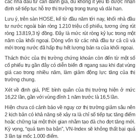
các nhà đầu tư cần đánh giá, dù không ít yếu tố được nhận
định sẽ tiếp tục hỗ trợ thị trường trong trung và dài hạn.
Lưu ý, trên sàn HOSE, kể từ đầu năm tới nay, khối nhà đầu
tư nước ngoài bán ròng 1.210 triệu cổ phiếu, tương ứng rút
ròng 13.819,3 tỷ đồng. Đây là mức rút ròng kỷ lục trong một
năm của khối ngoại. Dòng vốn từ các nhà đầu tư cả cũ và
mới trong nước đã hấp thụ hết lượng bán ra của khối ngoại.
Thách thức của thị trường chứng khoán còn đến từ một số
cổ phiếu trụ gần đây có diễn biến đi ngang sau khi đạt vùng
giá cao trong nhiều năm, làm giảm động lực tăng của thị
trường chung.
Xét về định giá, P/E bình quân của thị trường hiện ở mức
16,22 lần, gần với vùng đỉnh 1 năm trước là 16,5 lần.
Hiện chưa có cảnh báo về nguy cơ thị trường giảm sâu nên
2 kịch bản có khả năng sẽ xảy ra là chỉ số tiếp tục tăng điểm
hoặc chững lại một thời gian nhằm tạo đà cho đợt tăng mới.
Kỳ vọng, “quá tam ba bận”, VN-Index sẽ không thất bại quá
3 lần tại mốc 1.000 điểm.