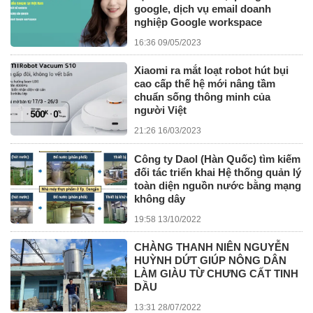
google, dịch vụ email doanh
nghiệp Google workspace
16:36 09/05/2023
Xiaomi ra mắt loạt robot hút bụi
cao cấp thế hệ mới nâng tầm
chuẩn sống thông minh của
người Việt
21:26 16/03/2023
Công ty Daol (Hàn Quốc) tìm kiếm
đối tác triển khai Hệ thống quản lý
toàn diện nguồn nước bằng mạng
không dây
19:58 13/10/2022
CHÀNG THANH NIÊN NGUYỄN
HUỲNH DỨT GIÚP NÔNG DÂN
LÀM GIÀU TỪ CHƯNG CẤT TINH
DẦU
13:31 28/07/2022