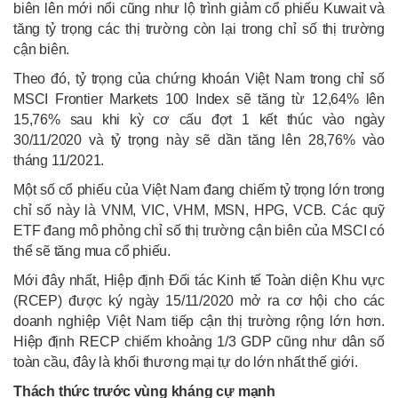
biên lên mới nổi cũng như lộ trình giảm cổ phiếu Kuwait và
tăng tỷ trọng các thị trường còn lại trong chỉ số thị trường
cận biên.
Theo đó, tỷ trọng của chứng khoán Việt Nam trong chỉ số
MSCI Frontier Markets 100 Index sẽ tăng từ 12,64% lên
15,76% sau khi kỳ cơ cấu đợt 1 kết thúc vào ngày
30/11/2020 và tỷ trọng này sẽ dần tăng lên 28,76% vào
tháng 11/2021.
Một số cổ phiếu của Việt Nam đang chiếm tỷ trọng lớn trong
chỉ số này là VNM, VIC, VHM, MSN, HPG, VCB. Các quỹ
ETF đang mô phỏng chỉ số thị trường cận biên của MSCI có
thể sẽ tăng mua cổ phiếu.
Mới đây nhất, Hiệp định Đối tác Kinh tế Toàn diện Khu vực
(RCEP) được ký ngày 15/11/2020 mở ra cơ hội cho các
doanh nghiệp Việt Nam tiếp cận thị trường rộng lớn hơn.
Hiệp định RECP chiếm khoảng 1/3 GDP cũng như dân số
toàn cầu, đây là khối thương mại tự do lớn nhất thế giới.
Thách thức trước vùng kháng cự mạnh