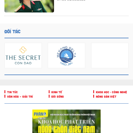
ĐỐI TÁC
TIN TỨC
KINH TẾ
KHOA HỌC - CÔNG NGHỆ
VĂN HÓA – GIẢI TRÍ
ĐỜI SỐNG
NÔNG SẢN VIỆT