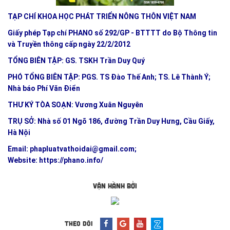
TẠP CHÍ KHOA HỌC PHÁT TRIỂN NÔNG THÔN VIỆT NAM
Giấy phép Tạp chí PHANO số 292/GP - BTTTT do Bộ Thông tin
và Truyền thông cấp ngày 22/2/2012
TỔNG BIÊN TẬP: GS. TSKH Trần Duy Quý
PHÓ TỔNG BIÊN TẬP: PGS. TS Đào Thế Anh; TS. Lê Thành Ý;
Nhà báo Phí Văn Điển
THƯ KÝ TÒA SOẠN: Vương Xuân Nguyên
TRỤ SỞ: Nhà số 01 Ngõ 186, đường Trần Duy Hưng, Cầu Giấy,
Hà Nội
Email:
phapluatvathoidai@gmail.com
;
Website:
https://phano.info/
VẬN HÀNH BỞI
THEO DÕI