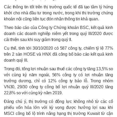
Các thông tin tốt trên thị trường quốc tế đã tạo tâm lý hứng
khởi cho nhà đầu tư trong nước, trong khi thị trường chứng
khoán nội cũng liên tục đón nhận thông tin khả quan.
Theo báo cáo của Công ty Chứng khoán BSC, kết quả kinh
doanh các doanh nghiệp niêm yết trong quý III/2020 được
cải thiện sau khi suy giảm trong quý II.
Cụ thể, tính tới 30/10/2020 có 587 công ty, chiếm tỷ lệ 77%
trên 2 sàn HOSE và HNX đã công bố báo cáo kết quả kinh
doanh quý III.
Trong đó, tổng lợi nhuận sau thuế các công ty tăng 13,5% so
với cùng kỳ năm ngoái, 56% công ty có lợi nhuận tăng
trưởng dương, chỉ có 12% công ty báo lỗ. Trong nhóm
VN30, 29/30 công ty công bố lợi nhuận quý III/2020 tăng
22,8% so với cùng kỳ năm 2019.
Đáng chú ý, thị trường có động lực không nhỏ từ các cổ
phiếu vốn hóa lớn với kỳ vọng được hưởng lợi sau khi
MSCI công bố lộ trình nâng hạng thị trường Kuwait từ cận