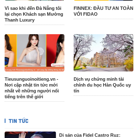
Vì sao khi đến Đà Nẵng tôi
FINNEX: ĐẦU TƯ AN TOÀN
lại chọn Khách sạn Mường
VỚI FIDAO
Thanh Luxury
Tieusunguoinoitieng.vn -
Dịch vụ chứng minh tài
Nơi cập nhật tin tức mới
chính du học Hàn Quốc uy
nhất về những người nổi
tín
tiếng trên thế giới
TIN TỨC
Di sản của Fidel Castro Ruz: