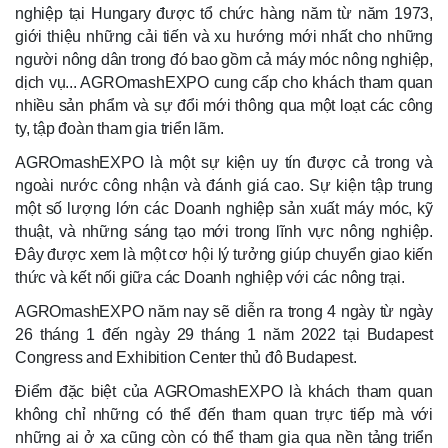
nghiệp tại Hungary được tổ chức hàng năm từ năm 1973,
giới thiệu những cải tiến và xu hướng mới nhất cho những
người nông dân trong đó bao gồm cả máy móc nông nghiệp,
dịch vụ... AGROmashEXPO cung cấp cho khách tham quan
nhiều sản phẩm và sự đổi mới thông qua một loạt các công
ty, tập đoàn tham gia triển lãm.
AGROmashEXPO là một sự kiện uy tín được cả trong và
ngoài nước công nhận và đánh giá cao. Sự kiện tập trung
một số lượng lớn các Doanh nghiệp sản xuất máy móc, kỹ
thuật, và những sáng tạo mới trong lĩnh vực nông nghiệp.
Đây được xem là một cơ hội lý tưởng giúp chuyển giao kiến
​​thức và kết nối giữa các Doanh nghiệp với các nông trại.
AGROmashEXPO năm nay sẽ diễn ra trong 4 ngày từ ngày
26 tháng 1 đến ngày 29 tháng 1 năm 2022 tại Budapest
Congress and Exhibition Center thủ đô Budapest.
Điểm đặc biệt của AGROmashEXPO là khách tham quan
không chỉ những có thể đến tham quan trực tiếp mà với
những ai ở xa cũng còn có thể tham gia qua nền tảng triển