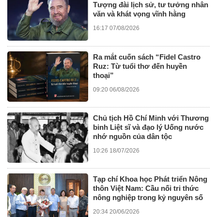
Tượng đài lịch sử, tư tưởng nhân
văn và khát vọng vĩnh hằng
16:17 07/08/2026
Ra mắt cuốn sách “Fidel Castro
Ruz: Từ tuổi thơ đến huyền
thoại”
09:20 06/08/2026
Chủ tịch Hồ Chí Minh với Thương
binh Liệt sĩ và đạo lý Uống nước
nhớ nguồn của dân tộc
10:26 18/07/2026
Tạp chí Khoa học Phát triển Nông
thôn Việt Nam: Cầu nối tri thức
nông nghiệp trong kỷ nguyên số
20:34 20/06/2026