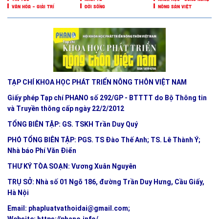
VĂN HÓA – GIẢI TRÍ
ĐỜI SỐNG
NÔNG SẢN VIỆT
TẠP CHÍ KHOA HỌC PHÁT TRIỂN NÔNG THÔN VIỆT NAM
Giấy phép Tạp chí PHANO số 292/GP - BTTTT do Bộ Thông tin
và Truyền thông cấp ngày 22/2/2012
TỔNG BIÊN TẬP: GS. TSKH Trần Duy Quý
PHÓ TỔNG BIÊN TẬP: PGS. TS Đào Thế Anh; TS. Lê Thành Ý;
Nhà báo Phí Văn Điển
THƯ KÝ TÒA SOẠN: Vương Xuân Nguyên
TRỤ SỞ: Nhà số 01 Ngõ 186, đường Trần Duy Hưng, Cầu Giấy,
Hà Nội
Email:
phapluatvathoidai@gmail.com
;
Website:
https://phano.info/