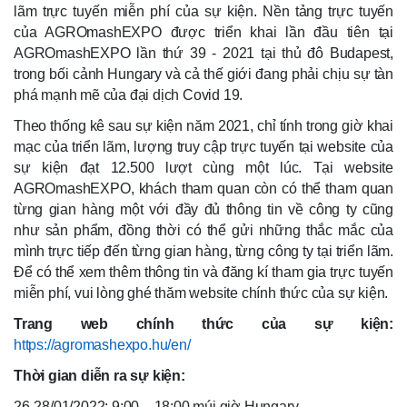
lãm trực tuyến miễn phí của sự kiện. Nền tảng trực tuyến
của AGROmashEXPO được triển khai lần đầu tiên tại
AGROmashEXPO lần thứ 39 - 2021 tại thủ đô Budapest,
trong bối cảnh Hungary và cả thế giới đang phải chịu sự tàn
phá mạnh mẽ của đại dịch Covid 19.
Theo thống kê sau sự kiện năm 2021, chỉ tính trong giờ khai
mạc của triển lãm, lượng truy cập trực tuyến tại website của
sự kiện đạt 12.500 lượt cùng một lúc. Tại website
AGROmashEXPO, khách tham quan còn có thể tham quan
từng gian hàng một với đầy đủ thông tin về công ty cũng
như sản phẩm, đồng thời có thể gửi những thắc mắc của
mình trực tiếp đến từng gian hàng, từng công ty tại triển lãm.
Để có thể xem thêm thông tin và đăng kí tham gia trực tuyến
miễn phí, vui lòng ghé thăm website chính thức của sự kiện.
Trang web chính thức của sự kiện:
https://agromashexpo.hu/en/
Thời gian diễn ra sự kiện:
26-28/01/2022: 9:00 – 18:00 múi giờ Hungary