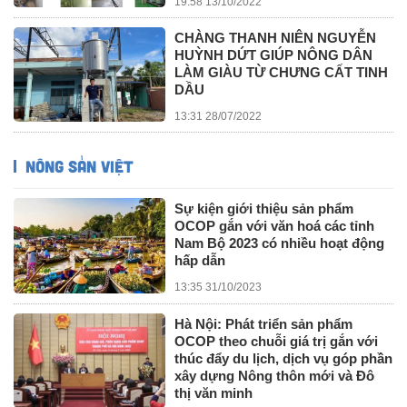
19:58 13/10/2022
CHÀNG THANH NIÊN NGUYỄN
HUỲNH DỨT GIÚP NÔNG DÂN
LÀM GIÀU TỪ CHƯNG CẤT TINH
DẦU
13:31 28/07/2022
NÔNG SẢN VIỆT
Sự kiện giới thiệu sản phẩm
OCOP gắn với văn hoá các tỉnh
Nam Bộ 2023 có nhiều hoạt động
hấp dẫn
13:35 31/10/2023
Hà Nội: Phát triển sản phẩm
OCOP theo chuỗi giá trị gắn với
thúc đẩy du lịch, dịch vụ góp phần
xây dựng Nông thôn mới và Đô
thị văn minh