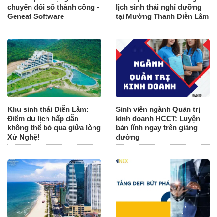
chuyển đổi số thành công -
lịch sinh thái nghỉ dưỡng
Geneat Software
tại Mường Thanh Diễn Lâm
Khu sinh thái Diễn Lâm:
Sinh viên ngành Quản trị
Điểm du lịch hấp dẫn
kinh doanh HCCT: Luyện
không thể bỏ qua giữa lòng
bản lĩnh ngay trên giảng
Xứ Nghệ!
đường