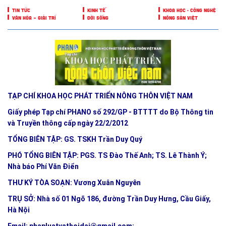
TIN TỨC
KINH TẾ
KHOA HỌC - CÔNG NGHỆ
VĂN HÓA – GIẢI TRÍ
ĐỜI SỐNG
NÔNG SẢN VIỆT
TẠP CHÍ KHOA HỌC PHÁT TRIỂN NÔNG THÔN VIỆT NAM
Giấy phép Tạp chí PHANO số 292/GP - BTTTT do Bộ Thông tin
và Truyền thông cấp ngày 22/2/2012
TỔNG BIÊN TẬP: GS. TSKH Trần Duy Quý
PHÓ TỔNG BIÊN TẬP: PGS. TS Đào Thế Anh; TS. Lê Thành Ý;
Nhà báo Phí Văn Điển
THƯ KÝ TÒA SOẠN: Vương Xuân Nguyên
TRỤ SỞ: Nhà số 01 Ngõ 186, đường Trần Duy Hưng, Cầu Giấy,
Hà Nội
Email:
phapluatvathoidai@gmail.com
;