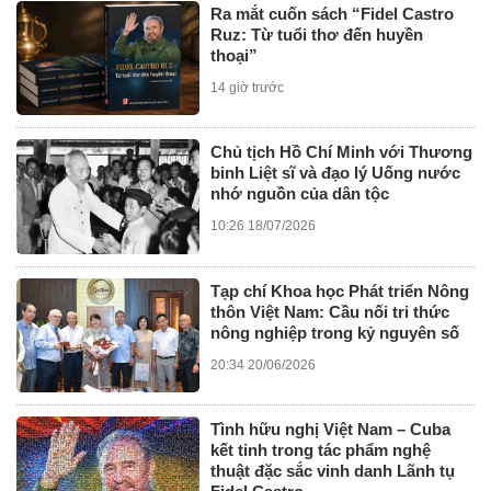
Ra mắt cuốn sách “Fidel Castro
Ruz: Từ tuổi thơ đến huyền
thoại”
14 giờ trước
Chủ tịch Hồ Chí Minh với Thương
binh Liệt sĩ và đạo lý Uống nước
nhớ nguồn của dân tộc
10:26 18/07/2026
Tạp chí Khoa học Phát triển Nông
thôn Việt Nam: Cầu nối tri thức
nông nghiệp trong kỷ nguyên số
20:34 20/06/2026
Tình hữu nghị Việt Nam – Cuba
kết tinh trong tác phẩm nghệ
thuật đặc sắc vinh danh Lãnh tụ