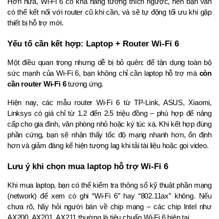
Hơn nữa, Wi-Fi 6 có khả năng tương thích ngược, nên bạn vẫn 
có thể kết nối với router cũ khi cần, và sẽ tự động tối ưu khi gặp 
thiết bị hỗ trợ mới.
Yếu tố cần kết hợp: Laptop + Router Wi-Fi 6
Một điều quan trọng nhưng dễ bị bỏ quên: để tận dụng toàn bộ 
sức mạnh của Wi-Fi 6, bạn không chỉ cần laptop hỗ trợ mà 
còn 
cần router Wi-Fi 6
 tương ứng.
Hiện nay, các mẫu router Wi-Fi 6 từ TP-Link, ASUS, Xiaomi, 
Linksys có giá chỉ từ 1.2 đến 2.5 triệu đồng – phù hợp để nâng 
cấp cho gia đình, văn phòng nhỏ hoặc ký túc xá. Khi kết hợp đúng 
phần cứng, bạn sẽ nhận thấy tốc độ mạng nhanh hơn, ổn định 
hơn và giảm đáng kể hiện tượng lag khi tải tài liệu hoặc gọi video.
Lưu ý khi chọn mua laptop hỗ trợ Wi-Fi 6
Khi mua laptop, bạn có thể kiểm tra thông số kỹ thuật phần mạng 
(network) để xem có ghi “Wi-Fi 6” hay “802.11ax” không. Nếu 
chưa rõ, hãy hỏi người bán về chip mạng – các chip Intel như 
AX200, AX201, AX211 thường là tiêu chuẩn Wi-Fi 6 hiện tại.