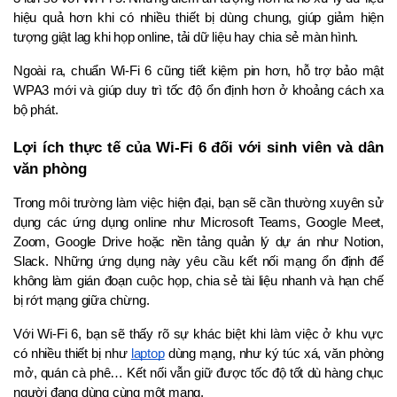
hiệu quả hơn khi có nhiều thiết bị dùng chung, giúp giảm hiện 
tượng giật lag khi họp online, tải dữ liệu hay chia sẻ màn hình.
Ngoài ra, chuẩn Wi-Fi 6 cũng tiết kiệm pin hơn, hỗ trợ bảo mật 
WPA3 mới và giúp duy trì tốc độ ổn định hơn ở khoảng cách xa 
bộ phát.
Lợi ích thực tế của Wi-Fi 6 đối với sinh viên và dân 
văn phòng
Trong môi trường làm việc hiện đại, bạn sẽ cần thường xuyên sử 
dụng các ứng dụng online như Microsoft Teams, Google Meet, 
Zoom, Google Drive hoặc nền tảng quản lý dự án như Notion, 
Slack. Những ứng dụng này yêu cầu kết nối mạng ổn định để 
không làm gián đoạn cuộc họp, chia sẻ tài liệu nhanh và hạn chế 
bị rớt mạng giữa chừng.
Với Wi-Fi 6, bạn sẽ thấy rõ sự khác biệt khi làm việc ở khu vực 
có nhiều thiết bị như 
laptop
 dùng mạng, như ký túc xá, văn phòng 
mở, quán cà phê… Kết nối vẫn giữ được tốc độ tốt dù hàng chục 
người đang dùng cùng một mạng.