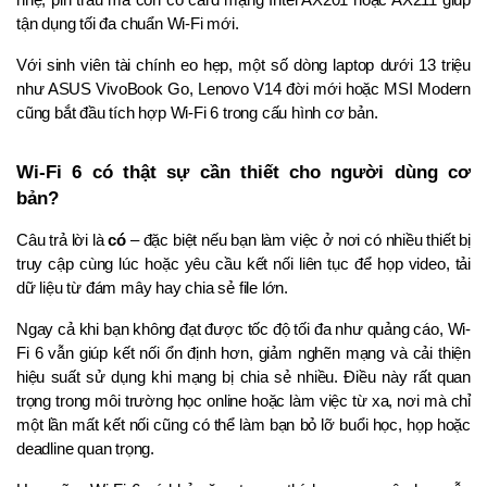
nhẹ, pin trâu mà còn có card mạng Intel AX201 hoặc AX211 giúp 
tận dụng tối đa chuẩn Wi-Fi mới.
Với sinh viên tài chính eo hẹp, một số dòng laptop dưới 13 triệu 
như ASUS VivoBook Go, Lenovo V14 đời mới hoặc MSI Modern 
cũng bắt đầu tích hợp Wi-Fi 6 trong cấu hình cơ bản.
Wi-Fi 6 có thật sự cần thiết cho người dùng cơ 
bản?
Câu trả lời là 
có
 – đặc biệt nếu bạn làm việc ở nơi có nhiều thiết bị 
truy cập cùng lúc hoặc yêu cầu kết nối liên tục để họp video, tải 
dữ liệu từ đám mây hay chia sẻ file lớn.
Ngay cả khi bạn không đạt được tốc độ tối đa như quảng cáo, Wi-
Fi 6 vẫn giúp kết nối ổn định hơn, giảm nghẽn mạng và cải thiện 
hiệu suất sử dụng khi mạng bị chia sẻ nhiều. Điều này rất quan 
trọng trong môi trường học online hoặc làm việc từ xa, nơi mà chỉ 
một lần mất kết nối cũng có thể làm bạn bỏ lỡ buổi học, họp hoặc 
deadline quan trọng.