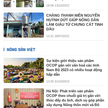
19:58 13/10/2022
CHÀNG THANH NIÊN NGUYỄN
HUỲNH DỨT GIÚP NÔNG DÂN
LÀM GIÀU TỪ CHƯNG CẤT TINH
DẦU
13:31 28/07/2022
NÔNG SẢN VIỆT
Sự kiện giới thiệu sản phẩm
OCOP gắn với văn hoá các tỉnh
Nam Bộ 2023 có nhiều hoạt động
hấp dẫn
13:35 31/10/2023
Hà Nội: Phát triển sản phẩm
OCOP theo chuỗi giá trị gắn với
thúc đẩy du lịch, dịch vụ góp phần
xây dựng Nông thôn mới và Đô