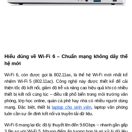
Hiểu đúng về Wi-Fi 6 – Chuẩn mạng không dây thế 
hệ mới
Wi-Fi 6, còn được gọi là 802.11ax, là thế hệ Wi-Fi mới nhất kế 
nhiệm Wi-Fi 5 (802.11ac). Công nghệ này được thiết kế để cải 
thiện tốc độ kết nối, giảm độ trễ và nâng cao hiệu quả khi có nhiều 
thiết bị kết nối cùng lúc – điều rất phổ biến trong môi trường văn 
phòng, lớp học online, quán cà phê hay nhà có nhiều người dùng 
mạng. Đặc biệt, thiết bị 
laptop cho sinh viên
, laptop văn phòng 
luôn cần sự ổn định kết nối và truyền tải dữ liệu.
Wi-Fi 6 mang lại tốc độ lý thuyết lên đến 9.6Gbps – nhanh gần gấp 
3 lần so với Wi-Fi 5. Nhưng điểm ấn tượng hơn là nó xử lý dữ liệu 