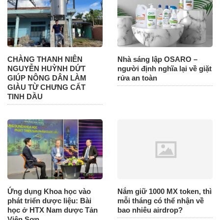
CHÀNG THANH NIÊN
Nhà sáng lập OSARO –
NGUYỄN HUỲNH DỨT
người định nghĩa lại về giặt
GIÚP NÔNG DÂN LÀM
rửa an toàn
GIÀU TỪ CHƯNG CẤT
TINH DẦU
Ứng dụng Khoa học vào
Nắm giữ 1000 MX token, thì
phát triển dược liệu: Bài
mỗi tháng có thể nhận về
học ở HTX Nam dược Tản
bao nhiêu airdrop?
Viên Sơn