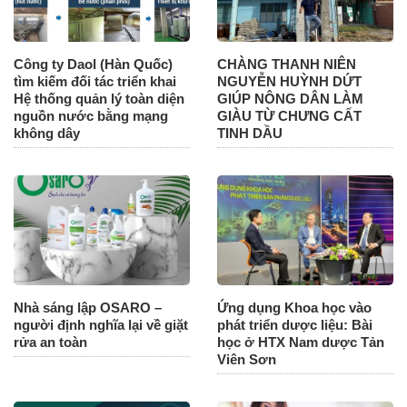
Công ty Daol (Hàn Quốc)
CHÀNG THANH NIÊN
tìm kiếm đối tác triển khai
NGUYỄN HUỲNH DỨT
Hệ thống quản lý toàn diện
GIÚP NÔNG DÂN LÀM
nguồn nước bằng mạng
GIÀU TỪ CHƯNG CẤT
không dây
TINH DẦU
Nhà sáng lập OSARO –
Ứng dụng Khoa học vào
người định nghĩa lại về giặt
phát triển dược liệu: Bài
rửa an toàn
học ở HTX Nam dược Tản
Viên Sơn