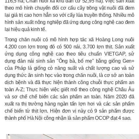
116,5 ha; Chăn nuôi xa khu dân cư 52,95 ha). Việc sản xuất
theo mô hình chuyển đổi cơ cấu cây trồng vật nuôi đã đem
lại giá trị cao hơn hẳn so với cấy lúa truyền thống. Nhiều mô
hình sản xuất nông nghiệp đã ứng dụng công nghệ cao đem
lại hiệu quả kinh tế.
Trong chăn nuôi có mô hình hợp tác xã Hoàng Long nuôi
4.200 con lợn trong đó có 500 nái, 3.700 lợn thịt. Sản xuất
ứng dụng công nghệ cao theo tiêu chuẩn VIETGAP, sử
dụng đàn nái sinh sản "Ông bà, bố mẹ" bằng giống Gen+
của Pháp là giống có năng suất và chất lượng cao và sử
dụng thức ăn sinh học vào trong chăn nuôi, là cơ sở an toàn
dịch bệnh và đã thực hiện thành công chuỗi thực phẩm an
toàn A-Z; Thực hiện việc giết mổ theo công nghệ Châu Âu
và sơ chế chế biến các sản phẩm an toàn. Năm 2020 đã
xuất ra thị trường hàng ngàn tấn lợn hơi và các sản phẩm
chế biến từ thịt lợn. Hiện đơn vị này có 9 sản phẩm được
thành phố Hà Nội công nhận là sản phẩm OCOP đạt 4 sao.