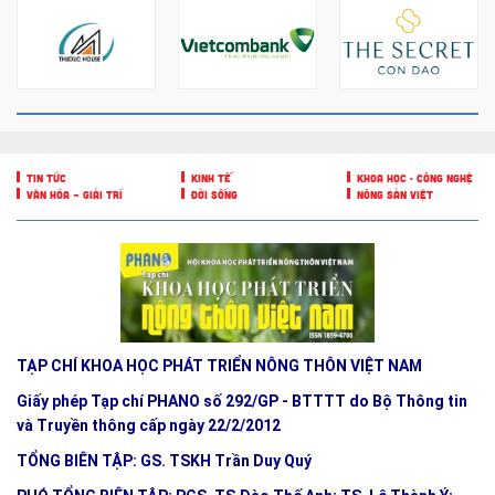
TIN TỨC
KINH TẾ
KHOA HỌC - CÔNG NGHỆ
VĂN HÓA – GIẢI TRÍ
ĐỜI SỐNG
NÔNG SẢN VIỆT
TẠP CHÍ KHOA HỌC PHÁT TRIỂN NÔNG THÔN VIỆT NAM
Giấy phép Tạp chí PHANO số 292/GP - BTTTT do Bộ Thông tin
và Truyền thông cấp ngày 22/2/2012
TỔNG BIÊN TẬP: GS. TSKH Trần Duy Quý