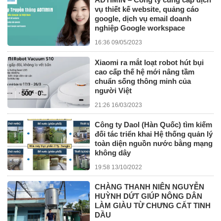
vụ thiết kế website, quảng cáo
google, dịch vụ email doanh
nghiệp Google workspace
16:36 09/05/2023
Xiaomi ra mắt loạt robot hút bụi
cao cấp thế hệ mới nâng tầm
chuẩn sống thông minh của
người Việt
21:26 16/03/2023
Công ty Daol (Hàn Quốc) tìm kiếm
đối tác triển khai Hệ thống quản lý
toàn diện nguồn nước bằng mạng
không dây
19:58 13/10/2022
CHÀNG THANH NIÊN NGUYỄN
HUỲNH DỨT GIÚP NÔNG DÂN
LÀM GIÀU TỪ CHƯNG CẤT TINH
DẦU