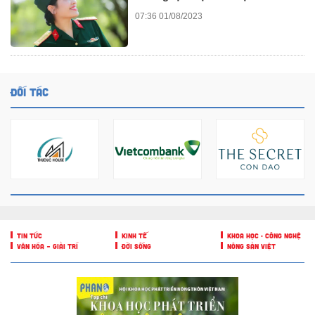
07:36 01/08/2023
ĐỐI TÁC
TIN TỨC
KINH TẾ
KHOA HỌC - CÔNG NGHỆ
VĂN HÓA – GIẢI TRÍ
ĐỜI SỐNG
NÔNG SẢN VIỆT