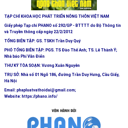
TẠP CHÍ KHOA HỌC PHÁT TRIỂN NÔNG THÔN VIỆT NAM
Giấy phép Tạp chí PHANO số 292/GP - BTTTT do Bộ Thông tin
và Truyền thông cấp ngày 22/2/2012
TỔNG BIÊN TẬP: GS. TSKH Trần Duy Quý
PHÓ TỔNG BIÊN TẬP: PGS. TS Đào Thế Anh; TS. Lê Thành Ý;
Nhà báo Phí Văn Điển
THƯ KÝ TÒA SOẠN: Vương Xuân Nguyên
TRỤ SỞ: Nhà số 01 Ngõ 186, đường Trần Duy Hưng, Cầu Giấy,
Hà Nội
Email:
phapluatvathoidai@gmail.com
;
Website:
https://phano.info/
VẬN HÀNH BỞI