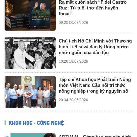
Ra mắt cuốn sách “Fidel Castro
Ruz: Từ tuổi thơ đến huyền
thoại”
09:20 06/08/2026
Chủ tịch Hồ Chí Minh với Thương
binh Liệt sĩ và đạo lý Uống nước
nhớ nguồn của dân tộc
10:26 18/07/2026
Tạp chí Khoa học Phát triển Nông
thôn Việt Nam: Cầu nối tri thức
nông nghiệp trong kỷ nguyên số
20:34 20/06/2026
KHOA HỌC - CÔNG NGHỆ
ADTIMIN – Công ty cung cấp dịch